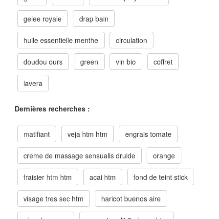
gelee royale
drap bain
huile essentielle menthe
circulation
doudou ours
green
vin bio
coffret
lavera
Dernières recherches :
matifiant
veja htm htm
engrais tomate
creme de massage sensualis druide
orange
fraisier htm htm
acai htm
fond de teint stick
visage tres sec htm
haricot buenos aire