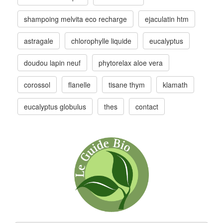
shampoing melvita eco recharge
ejaculatin htm
astragale
chlorophylle liquide
eucalyptus
doudou lapin neuf
phytorelax aloe vera
corossol
flanelle
tisane thym
klamath
eucalyptus globulus
thes
contact