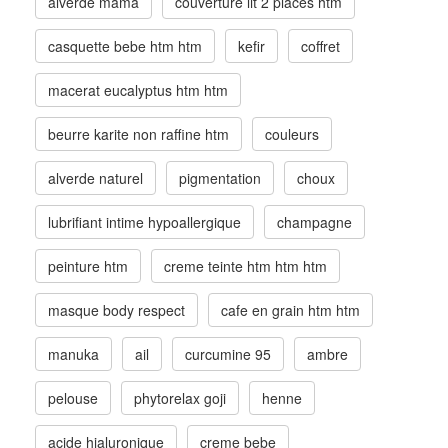
alverde mama
couverture lit 2 places htm
casquette bebe htm htm
kefir
coffret
macerat eucalyptus htm htm
beurre karite non raffine htm
couleurs
alverde naturel
pigmentation
choux
lubrifiant intime hypoallergique
champagne
peinture htm
creme teinte htm htm htm
masque body respect
cafe en grain htm htm
manuka
ail
curcumine 95
ambre
pelouse
phytorelax goji
henne
acide hialuronique
creme bebe