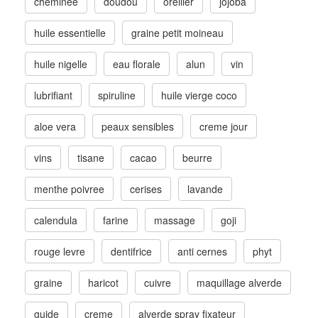
cheminee
doudou
oreiller
jojoba
huile essentielle
graine petit moineau
huile nigelle
eau florale
alun
vin
lubrifiant
spiruline
huile vierge coco
aloe vera
peaux sensibles
creme jour
vins
tisane
cacao
beurre
menthe poivree
cerises
lavande
calendula
farine
massage
goji
rouge levre
dentifrice
anti cernes
phyt
graine
haricot
cuivre
maquillage alverde
guide
creme
alverde spray fixateur