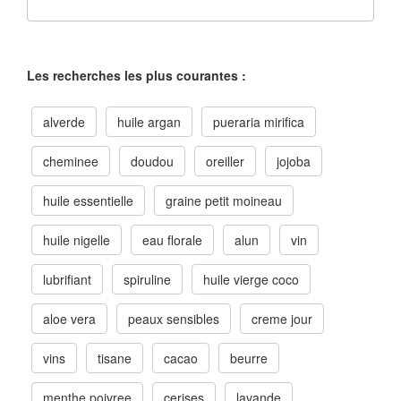
Les recherches les plus courantes :
alverde
huile argan
pueraria mirifica
cheminee
doudou
oreiller
jojoba
huile essentielle
graine petit moineau
huile nigelle
eau florale
alun
vin
lubrifiant
spiruline
huile vierge coco
aloe vera
peaux sensibles
creme jour
vins
tisane
cacao
beurre
menthe poivree
cerises
lavande