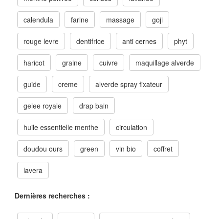
calendula
farine
massage
goji
rouge levre
dentifrice
anti cernes
phyt
haricot
graine
cuivre
maquillage alverde
guide
creme
alverde spray fixateur
gelee royale
drap bain
huile essentielle menthe
circulation
doudou ours
green
vin bio
coffret
lavera
Dernières recherches :