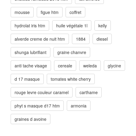
mousse
figue htm
coffret
hydrolat iris htm
huile végétale 1l
kelly
alverde creme de nuit htm
1884
diesel
shunga lubrifiant
graine chanvre
anti tache visage
cereale
weleda
glycine
d 17 masque
tomates white cherry
rouge levre couleur caramel
carthame
phyt s masque d17 htm
armonia
graines d avoine