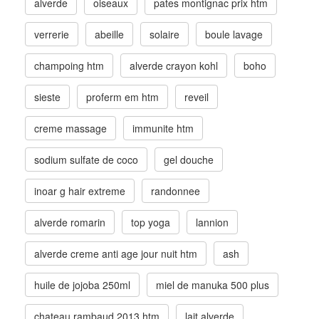
alverde
oiseaux
pates montignac prix htm
verrerie
abeille
solaire
boule lavage
champoing htm
alverde crayon kohl
boho
sieste
proferm em htm
reveil
creme massage
immunite htm
sodium sulfate de coco
gel douche
inoar g hair extreme
randonnee
alverde romarin
top yoga
lannion
alverde creme anti age jour nuit htm
ash
huile de jojoba 250ml
miel de manuka 500 plus
chateau rambaud 2013 htm
lait alverde