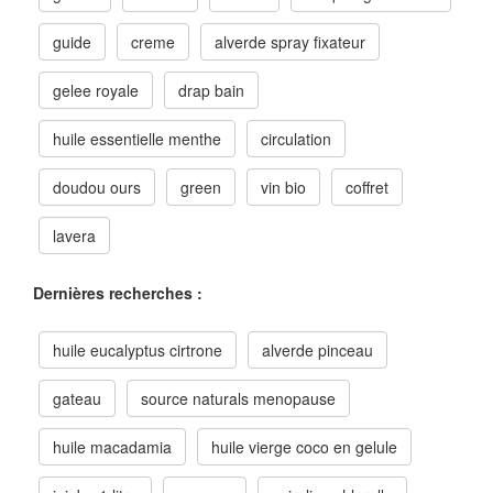
guide
creme
alverde spray fixateur
gelee royale
drap bain
huile essentielle menthe
circulation
doudou ours
green
vin bio
coffret
lavera
Dernières recherches :
huile eucalyptus cirtrone
alverde pinceau
gateau
source naturals menopause
huile macadamia
huile vierge coco en gelule