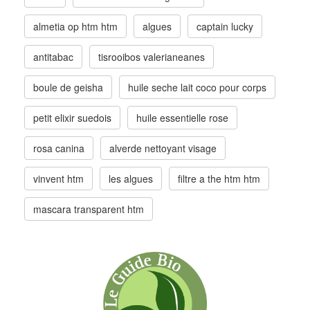
almetia op htm htm
algues
captain lucky
antitabac
tisrooibos valerianeanes
boule de geisha
huile seche lait coco pour corps
petit elixir suedois
huile essentielle rose
rosa canina
alverde nettoyant visage
vinvent htm
les algues
filtre a the htm htm
mascara transparent htm