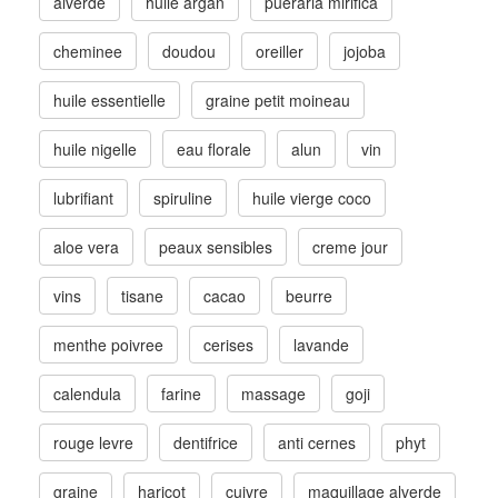
alverde
huile argan
pueraria mirifica
cheminee
doudou
oreiller
jojoba
huile essentielle
graine petit moineau
huile nigelle
eau florale
alun
vin
lubrifiant
spiruline
huile vierge coco
aloe vera
peaux sensibles
creme jour
vins
tisane
cacao
beurre
menthe poivree
cerises
lavande
calendula
farine
massage
goji
rouge levre
dentifrice
anti cernes
phyt
graine
haricot
cuivre
maquillage alverde