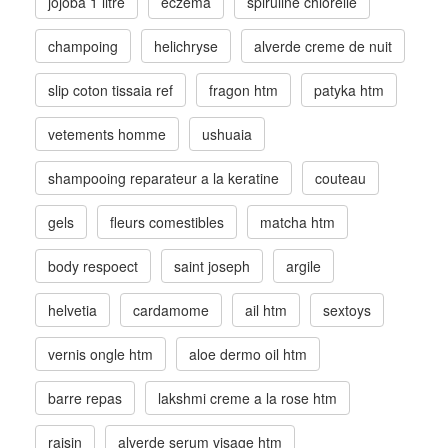
jojoba 1 litre
eczema
spiruline chlorelle
champoing
helichryse
alverde creme de nuit
slip coton tissaia ref
fragon htm
patyka htm
vetements homme
ushuaia
shampooing reparateur a la keratine
couteau
gels
fleurs comestibles
matcha htm
body respoect
saint joseph
argile
helvetia
cardamome
ail htm
sextoys
vernis ongle htm
aloe dermo oil htm
barre repas
lakshmi creme a la rose htm
raisin
alverde serum visage htm